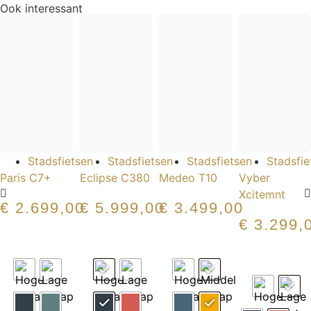
Ook interessant
Stadsfietsen
Stadsfietsen
Stadsfietsen
Stadsfie
Paris C7+
Eclipse C380
Medeo T10
Vyber
Xcitemnt
€
2.699,00
€
5.999,00
€
3.499,00
€
3.299,